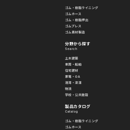
ゴム・樹脂ライニング
ゴムホース
ゴム・樹脂押出
ゴムプレス
ゴム素材製造
分野から探す
Search
土木建築
車両・船舶
住宅建材
家電・OA
港湾・浚渫
物流
学校・公共施設
製品カタログ
Catalog
ゴム・樹脂ライニング
ゴムホース