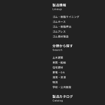
製品情報
Lineup
ゴム・樹脂ライニング
ゴムホース
ゴム・樹脂押出
ゴムプレス
ゴム素材製造
分野から探す
Search
土木建築
車両・船舶
住宅建材
家電・OA
港湾・浚渫
物流
学校・公共施設
製品カタログ
Catalog