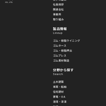
CO., LTD.
社長挨拶
関連会社
事業所
取り組み
製品情報
Lineup
ゴム・樹脂ライニング
ゴムホース
ゴム・樹脂押出
ゴムプレス
ゴム素材製造
分野から探す
Search
土木建築
車両・船舶
住宅建材
家電・OA
港湾・浚渫