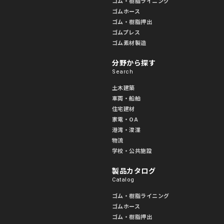
ゴム・樹脂ライニング
ゴムホース
ゴム・樹脂押出
ゴムプレス
ゴム素材製造
分野から探す
Search
土木建築
車両・船舶
住宅建材
家電・OA
港湾・浚渫
物流
学校・公共施設
製品カタログ
Catalog
ゴム・樹脂ライニング
ゴムホース
ゴム・樹脂押出