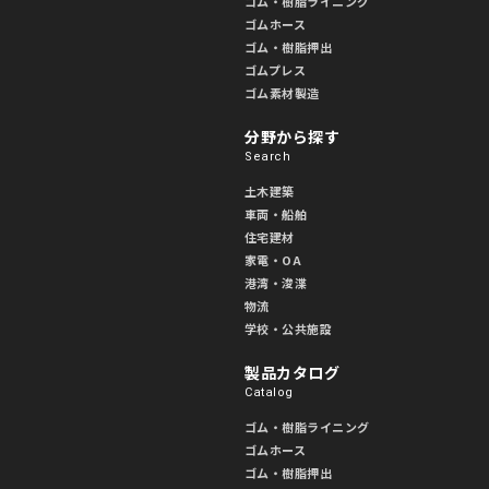
ゴム・樹脂ライニング
ゴムホース
ゴム・樹脂押出
ゴムプレス
ゴム素材製造
分野から探す
Search
土木建築
車両・船舶
住宅建材
家電・OA
港湾・浚渫
物流
学校・公共施設
製品カタログ
Catalog
ゴム・樹脂ライニング
ゴムホース
ゴム・樹脂押出