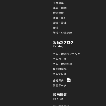
土木建築
車両・船舶
住宅建材
家電・OA
港湾・浚渫
物流
学校・公共施設
製品カタログ
Catalog
ゴム・樹脂ライニング
ゴムホース
ゴム・樹脂押出
緩衝材製品
ゴムプレス
会社案内
図面データ
採用情報
Recruit