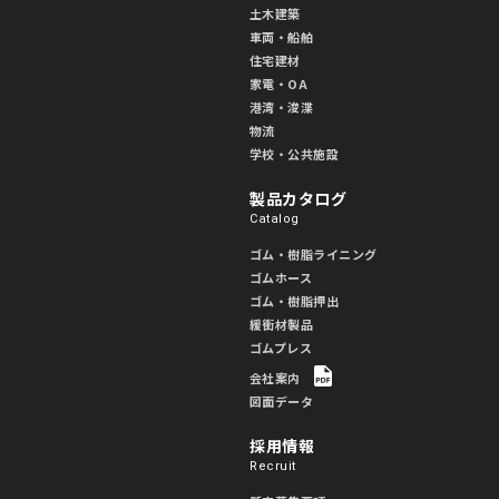
土木建築
車両・船舶
住宅建材
家電・OA
港湾・浚渫
物流
学校・公共施設
製品カタログ
Catalog
ゴム・樹脂ライニング
ゴムホース
ゴム・樹脂押出
緩衝材製品
ゴムプレス
会社案内
図面データ
採用情報
Recruit