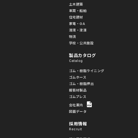
土木建築
車両・船舶
住宅建材
家電・OA
港湾・浚渫
物流
学校・公共施設
製品カタログ
Catalog
ゴム・樹脂ライニング
ゴムホース
ゴム・樹脂押出
緩衝材製品
ゴムプレス
会社案内
図面データ
採用情報
Recruit