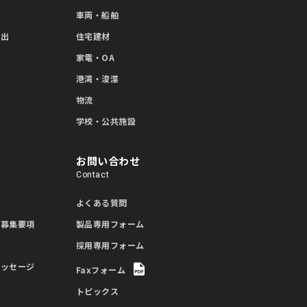
車両・船舶
押出
住宅建材
家電・OA
造
港湾・浚渫
物流
学校・公共施設
お問い合わせ
Contact
項
よくある質問
用募集要項
製品専用フォーム
採用専用フォーム
メッセージ
Faxフォーム
像
トピックス