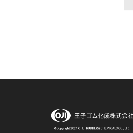
©Copyright 2021 OHJI RUBBER & CHEMICALS CO., LTD.