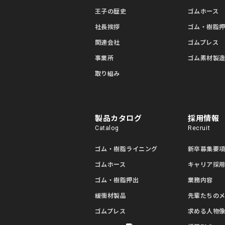
王子の歴史
ゴムホース
社長挨拶
ゴム・樹脂
関連会社
ゴムプレス
事業所
ゴム素材製
取り組み
製品カタログ
採用情報
Catalog
Recruit
ゴム・樹脂ライニング
新卒募集要
ゴムホース
キャリア採
ゴム・樹脂押出
業務内容
緩衝材製品
先輩たちの
ゴムプレス
求める人物