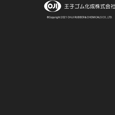
©Copyright 2021 OHJI RUBBER & CHEMICALS CO., LTD.