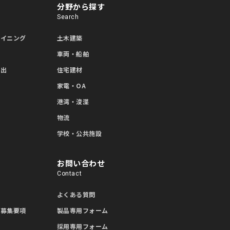
分野から探す
Search
ライニング
土木建築
車両・船舶
押出
住宅建材
家電・OA
造
港湾・浚渫
物流
学校・公共施設
お問い合わせ
Contact
項
よくある質問
用募集要項
製品専用フォーム
採用専用フォーム