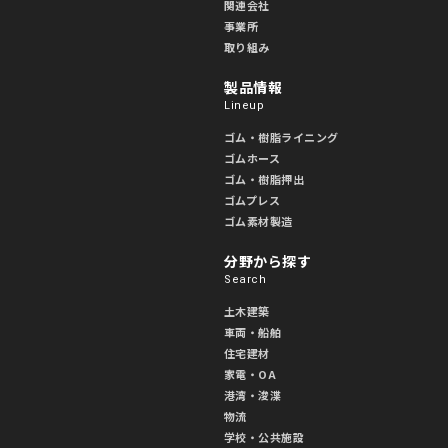
関連会社
事業所
取り組み
製品情報
Lineup
ゴム・樹脂ライニング
ゴムホース
ゴム・樹脂押出
ゴムプレス
ゴム素材製造
分野から探す
Search
土木建築
車両・船舶
住宅建材
家電・OA
港湾・浚渫
物流
学校・公共施設